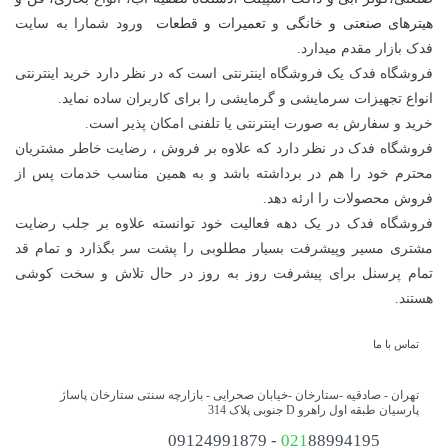
هیترهای صنعتی و خانگی
و
تعمیرات و قطعات
ورود شمارا به سایت
تاریخچه و هدف برند توان سرد نوین
فدک بازار مقدم میدارد.
فروشگاه فدک یک فروشگاه اینترنتی است که در نظر دارد خرید اینترنتی
شرکت صنایع برودتی نوین با نام تجاری توان سرد نوین با هدف طراحی و تولید
انواع تجهیزات سرمایشی و گرمایشی را برای کاربران ساده نماید.
تجهیزات سرمایشی و برودتی صنعتی در ایران تأسیس شد. این مجموعه از
خرید و سفارش به صورت اینترنتی یا تلفنی امکان پذیر است.
ابتدای فعالیت خود مأموریتش را تولید محصولات کارآمد، با دوام و مطابق با
فروشگاه فدک در نظر دارد که علاوه بر فروش ، رضایت خاطر مشتریان
استانداردهای جهانی قرار داده و توانسته با نوآوری در طراحی، سهم قابل توجهی
محترم خود را هم در برداشته باشد و به همین مناسب خدمات پس از
از بازار داخلی را در اختیار گیرد.
فروش محصولات را ارئه دهد.
هدف اصلی برند توان سرد، خودکفایی در تولید تجهیزات برودتی و کاهش
فروشگاه فدک در یک دهه فعالیت خود توانسته علاوه بر جلب رضایت
وابستگی به محصولات خارجی است. این شرکت با تمرکز بر رضایت مشتری،
مشتری مسیر وپیشرفت بسیار مطلوبی را پشت سر بگذارد و تمام قد
ارتقاء کیفیت، کاهش آلاینده‌ها و مصرف انرژی بهینه، به یکی از شرکت‌های
تمام پرسنل برای پیشرفت روز به روز در حال تلاش و سخت کوشی
معتبر در حوزه برودت صنعتی تبدیل شده است.
هستند.
محصولات شرکت صنایع برودتی نوین
محصولات توان سرد نوین با استفاده از پیشرفته‌ترین تجهیزات تولید و تست
تماس با ما
کیفیت ساخته می‌شوند و طیف وسیعی از نیازهای صنعتی و سردخانه‌ای را
تهران - صادقیه -ستارخان -خیابان صحرایی - بازارچه سنتی ستارخان پاساژ
پوشش می‌دهند. این شرکت در زمینه طراحی و تولید انواع مدل‌های اواپراتور،
پارسیان طبقه اول راهرو D جنوبی پلاک 314
کندانسور و کویل‌های خاص سفارشی فعالیت می‌کند.
88994195 - 09124991879
021