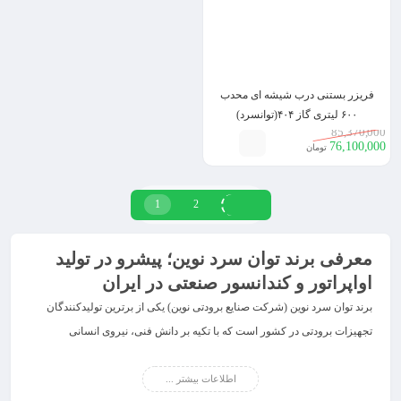
فریزر بستنی درب شیشه ای محدب
۶۰۰ لیتری گاز ۴۰۴(توانسرد)
85,370,000
76,100,000
تومان
1
2
معرفی برند توان سرد نوین؛ پیشرو در تولید
اواپراتور و کندانسور صنعتی در ایران
برند توان سرد نوین (شرکت صنایع برودتی نوین) یکی از برترین تولیدکنندگان
تجهیزات برودتی در کشور است که با تکیه بر دانش فنی، نیروی انسانی
متخصص و فناوری‌های روز دنیا، توانسته جایگاهی ممتاز در صنعت برودت ایران
به دست آورد.
اطلاعات بیشتر ...