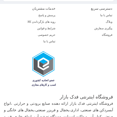
این شرکت با بهره‌گیری از دستگاه‌های پیشرفته و استفاده از مواد اولیه
باکیفیت، در تولید انواع اواپراتور، کندانسور و کویل‌های صنعتی فعالیت دارد و
دسترسی سریع
خدمات مشتریان
توانسته گامی بلند در جهت ارتقاء کیفیت و بهینه‌سازی سیستم‌های سرمایشی و
تماس با ما
پرسش و پاسخ
وبلاگ
سردخانه‌ای کشور بردارد.
رویه های بازگرداندن کالا
پیگیری سفارش
شرایط و قوانین
فروشگاه
حریم خصوصی
تماس با ما
فروشگاه اینترنتی فدک بازار
فروشگاه اینترنتی فدک بازار ارائه دهنده صنایع برودتی و حرارتی ،
انواع
آبسردکن های صنعتی
، اداری،
یخچال و فریزر صنعتی
،ی
خچال های خانگی و
صنعتی
،
کولر آبی و داکت اسپیلت
،
دستگاه تصفیه آب
، انواع
بخاری، فن و