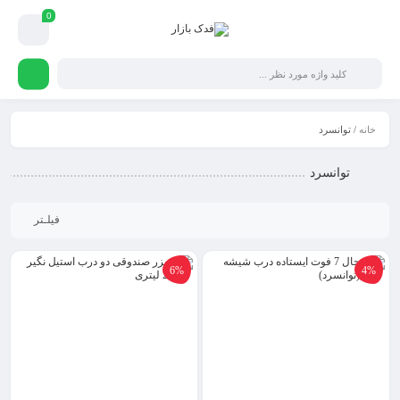
0
خانه
/ توانسرد
توانسرد
فیلـتر
6%
4%