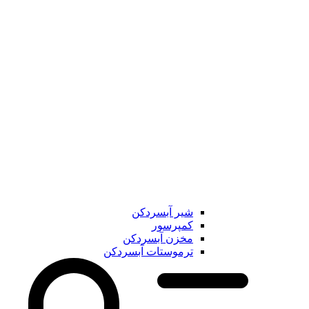
شیر آبسردکن
کمپرسور
مخزن آبسردکن
ترموستات آبسردکن