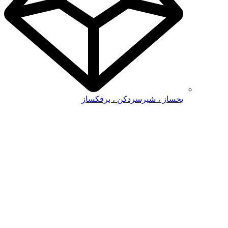
یخساز ، شیرسردکن ، برفکساز