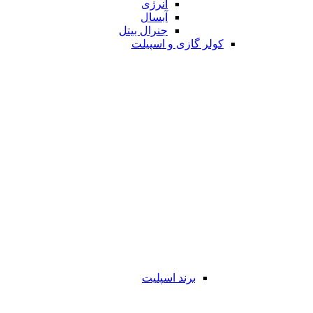
انرژی
آبسال
جنرال بیتل
کولر گازی و اسپیلت
برند اسپلیت