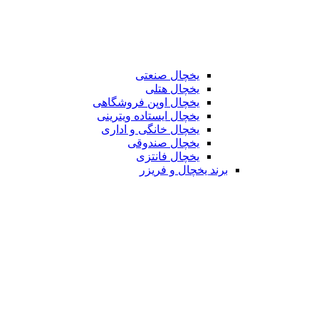
یخچال صنعتی
یخچال هتلی
یخچال اوپن فروشگاهی
یخچال ایستاده ویترینی
یخچال خانگی و اداری
یخچال صندوقی
یخچال فانتزی
برند یخچال و فریزر