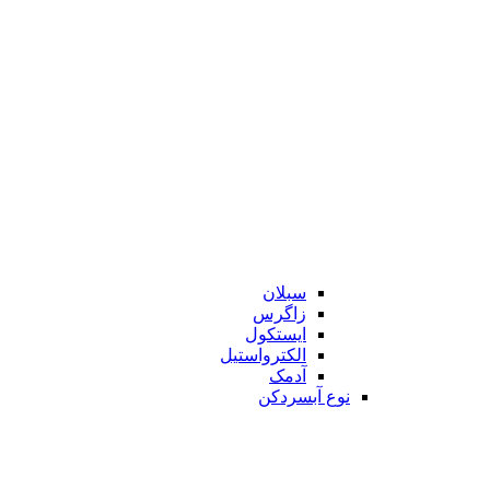
سبلان
زاگرس
ایستکول
الکترواستیل
آدمک
نوع آبسردکن