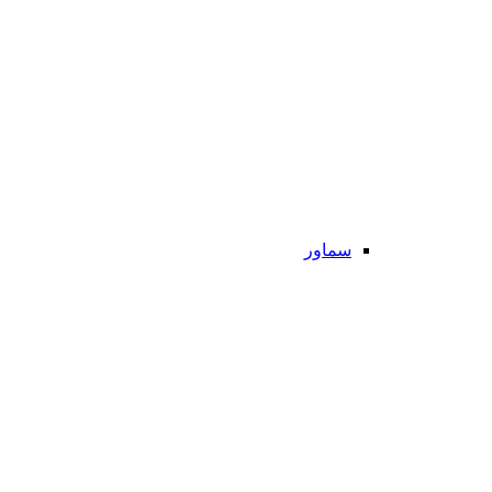
سماور