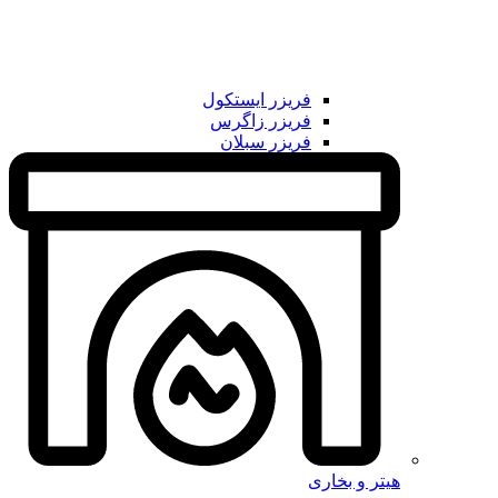
فریزر ایستکول
فریزر زاگرس
فریزر سبلان
هیتر و بخاری