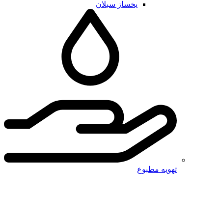
یخساز سبلان
تهویه مطبوع