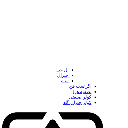
ال جی
جنرال
سام
اگزاست فن
تصفیه هوا
کولر صنعتی
کولر جنرال گلد