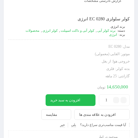
گزارش نادرستی مشخصات
کولر سلولزی EC 0280 انرژی
برند
انرژی
دسته:
برند کولر آبی
,
کولر آبی و داکت اسپیلت
,
کولر انرژی
,
محصولات
برند:
انرژی
مدل:
EC 0280
موتور:
القایی (معمولی)
خروجی هوا:
از بغل
بدنه کولر:
فلزی
گارانتی:
25 ماهه
14,650,000
تومان
افزودن به سبد خرید
افزودن به علاقه مندی ها
مقایسه
آیا قیمت مناسب‌تری سراغ دارید؟
بلی
خیر
موجود در انبار