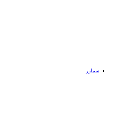
سماور