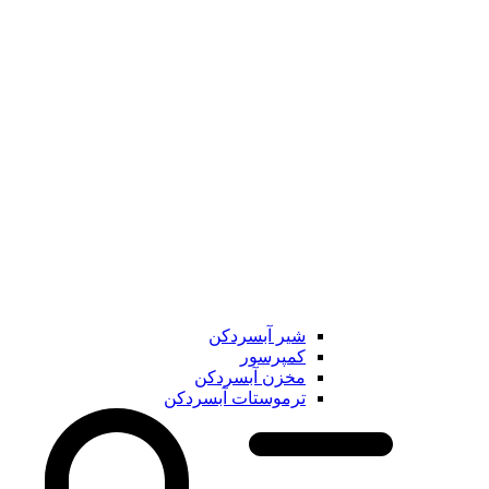
شیر آبسردکن
کمپرسور
مخزن آبسردکن
ترموستات آبسردکن