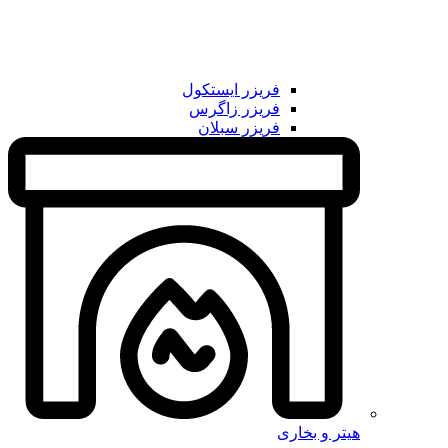
فریزر ایستکول
فریزر زاگرس
فریزر سبلان
هیتر و بخاری