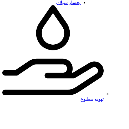
یخساز سبلان
تهویه مطبوع