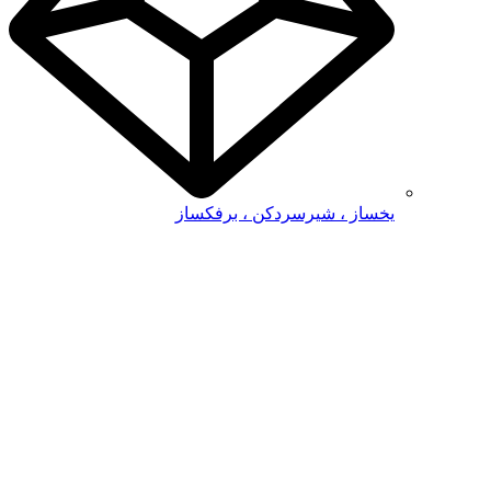
یخساز ، شیرسردکن ، برفکساز