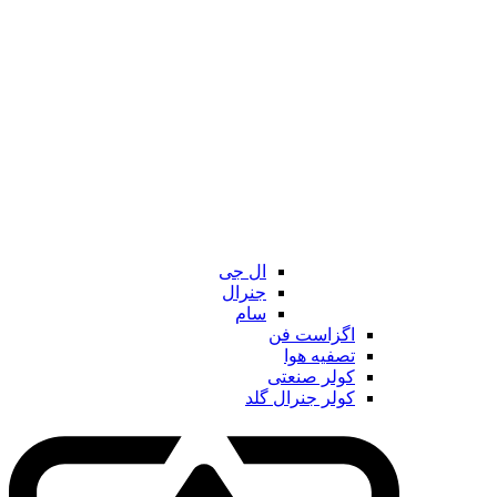
ال جی
جنرال
سام
اگزاست فن
تصفیه هوا
کولر صنعتی
کولر جنرال گلد