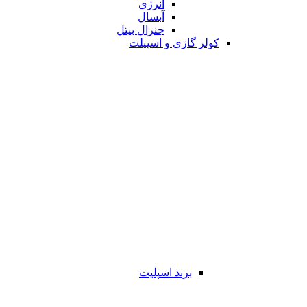
انرژی
آبسال
جنرال بیتل
کولر گازی و اسپیلت
برند اسپلیت