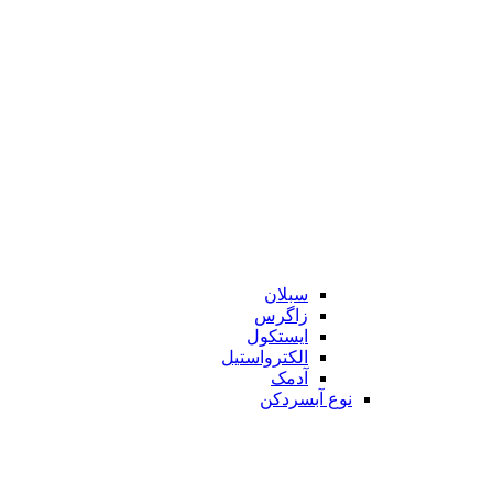
سبلان
زاگرس
ایستکول
الکترواستیل
آدمک
نوع آبسردکن