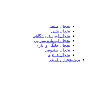
یخچال صنعتی
یخچال هتلی
یخچال اوپن فروشگاهی
یخچال ایستاده ویترینی
یخچال خانگی و اداری
یخچال صندوقی
یخچال فانتزی
برند یخچال و فریزر