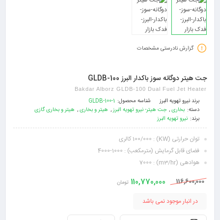
گزارش نادرستی مشخصات
جت هیتر دوگانه سوز باکدار البرز GLDB-100
Bakdar Alborz GLDB-100 Dual Fuel Jet Heater
برند
نیرو تهویه البرز
شناسه محصول:
GLDB-100-1
دسته:
بخاری
,
جت هیتر- نیرو تهویه البرز
,
هیتر و بخاری
,
هیتر و بخاری گازی
برند:
نیرو تهویه البرز
توان حرارتی (KW) : 100/000 کالری
فضای قابل گرمایش (مترمکعب) : 1000-4000
هوادهی (m3/hr) : 7000
110,770,000
116,600,000
تومان
در انبار موجود نمی باشد