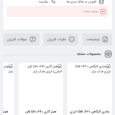
افزودن به علاقه مندی ها
مقایسه
موجود نیست
توضیحات
نظرات کاربران
سوالات کاربران
محصولات مشابه
بخاری کارگاهی GW 0460 انرژی
هیتر گازی GH 0640 (فن
هیتر گازی 0618