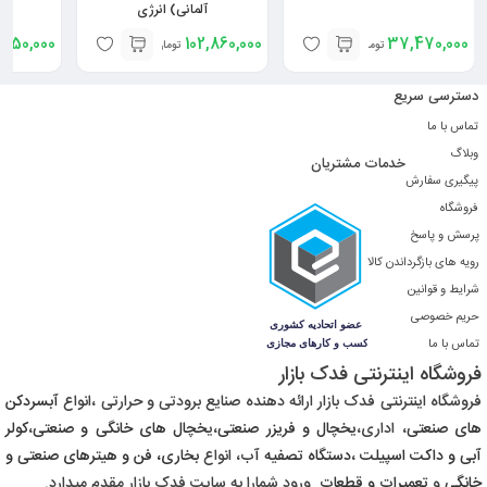
آلمانی) انرژی
,850,000
102,860,000
37,470,000
تومان
تومان
دسترسی سریع
تماس با ما
وبلاگ
خدمات مشتریان
پیگیری سفارش
فروشگاه
پرسش و پاسخ
رویه های بازگرداندن کالا
شرایط و قوانین
حریم خصوصی
تماس با ما
فروشگاه اینترنتی فدک بازار
فروشگاه اینترنتی فدک بازار ارائه دهنده صنایع برودتی و حرارتی ،
انواع
آبسردکن
های صنعتی
، اداری،
یخچال و فریزر صنعتی
،ی
خچال های خانگی و صنعتی
،
کولر
آبی و داکت اسپیلت
،
دستگاه تصفیه آب
، انواع
بخاری، فن و هیترهای صنعتی و
خانگی
و
تعمیرات و قطعات
ورود شمارا به سایت فدک بازار مقدم میدارد.