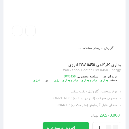
گزارش نادرستی مشخصات
بخاری کارگاهی DW 0450 انرژی
Workshop Heater DW 0450 Energy
برند
انرژی
شناسه محصول:
DW0450
دسته:
بخاری
,
هیتر و بخاری
,
هیتر و بخاری انرژی
برند:
انرژی
نوع سوخت : گازوئیل / نفت سفید
مصرف سوخت (لیتر در ساعت) : 1.6-6/1.3-5.8
فضای قابل گرمایش (متر مکعب) : 600-950
29,570,000
تومان
افزودن به سبد خرید