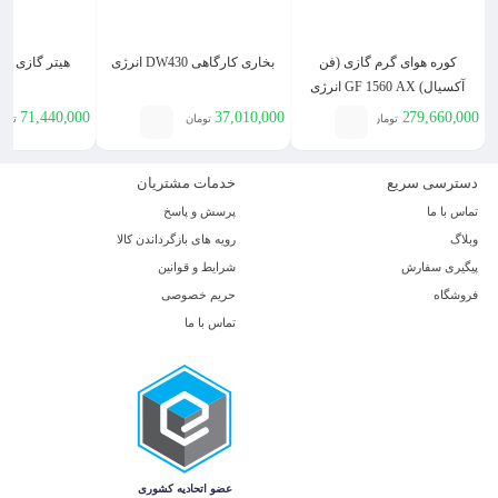
کوره هوای گرم گازی (فن
بخاری کارگاهی DW430 انرژی
هیتر گازی GH 0625 انرژی
آکسیال) GF 1560 AX انرژی
71,440,000
37,010,000
279,660,000
تومان
تومان
توما
دسترسی سریع
خدمات مشتریان
تماس با ما
پرسش و پاسخ
وبلاگ
رویه های بازگرداندن کالا
پیگیری سفارش
شرایط و قوانین
فروشگاه
حریم خصوصی
تماس با ما