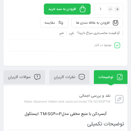
افزودن به سبد خرید
افزودن به علاقه مندی ها
مقایسه
آیا قیمت مناسب‌تری سراغ دارید؟
بلی
خیر
موجود در انبار
توضیحات
نظرات کاربران
سوالات کاربران
نقد و بررسی اجمالی
Water dispenser hidden tank eastcool model TM-SG400PTM
آبسردکن با منبع مخفی مدلTM-SG۴۰۰P ایستکول
توضیحات تکمیلی