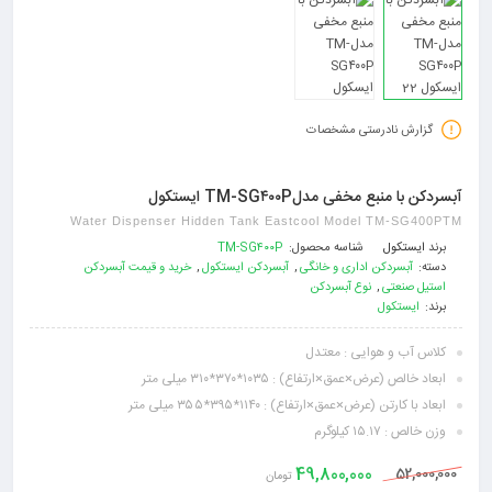
گزارش نادرستی مشخصات
آبسردکن با منبع مخفی مدلTM-SG۴۰۰P ایستکول
Water Dispenser Hidden Tank Eastcool Model TM-SG400PTM
برند
ایستکول
شناسه محصول:
TM-SG۴۰۰P
دسته:
آبسردکن اداری و خانگی
,
آبسردکن ایستکول
,
خرید و قیمت آبسردکن
استیل صنعتی
,
نوع آبسردکن
برند:
ایستکول
کلاس آب و هوایی : معتدل
ابعاد خالص (عرض×عمق×ارتفاع) : ۱۰۳۵*۳۷۰*۳۱۰ میلی متر
ابعاد با کارتن (عرض×عمق×ارتفاع) : ۱۱۴۰*۳۹۵*۳۵۵ میلی متر
وزن خالص : ۱۵.۱۷ کیلوگرم
49,800,000
52,000,000
تومان