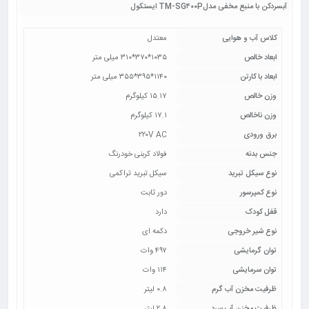
آبسردکن با منبع مخفی مدلTM-SG۴۰۰P ایستکول
کلاس آب و هوایی
معتدل
ابعاد خالص
۱۰۳۵*۳۷۰*۳۱۰ میلی متر
ابعاد با کارتن
۱۱۴۰*۳۹۵*۳۵۵ میلی متر
وزن خالص
۱۵.۱۷ کیلوگرم
وزن ناخالص
۱۷.۱ کیلوگرم
برق ورودی
۲۲۰V AC
جنس بدنه
فولاد کربنی خودرنگ
نوع سیکل تبرید
سیکل تبرید تراکمی
نوع کمپرسور
دور ثابت
قفل کودک
دارد
نوع شیر خروجی
دکمه ای
توان گرمایشی
۴۹۷ وات
توان سرمایشی
۱۱۴ وات
ظرفیت مخزن آب گرم
۰.۸ لیتر