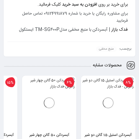
برای خرید بر روی
افزودن به سبد خرید
کلیک فرمائید.
برای مشاوره رایگان یا خرید با شماره 09124991879 تماس حاصل
فرمایید
فدک بازار
| آبسردکن با منبع مخفی مدلTM-SG۴۰۰P ایستکول
برچسب:
منبع مخفی
محصولات مشابه
15%
6%
8%
آبسردکن استیل 15 گالن دو شیر
آبسردکن 50 گالن چهار شیر