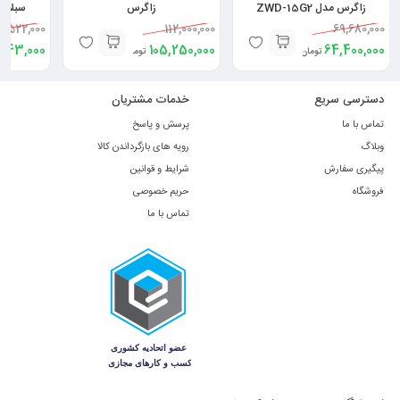
زاگرس مدل ZWD-15G2
زاگرس
سبلان مدل
2,522,000
112,000,000
69,680,000
543,000
105,250,000
64,400,000
تومان
تومان
دسترسی سریع
خدمات مشتریان
تماس با ما
پرسش و پاسخ
وبلاگ
رویه های بازگرداندن کالا
پیگیری سفارش
شرایط و قوانین
فروشگاه
حریم خصوصی
تماس با ما