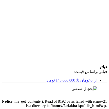
ر
ر براساس قیمت:
از:
0
تومان
تا:
143,000,000
تومان
Notice
: file_get_contents(): Read of 8192 bytes failed with errn
Is a directory in
/home4/fadakba1/public_html