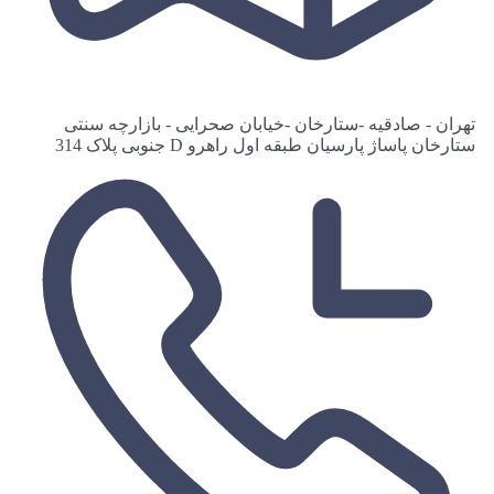
ان - صادقیه -ستارخان -خیابان صحرایی - بازارچه سنتی
رخان پاساژ پارسیان طبقه اول راهرو D جنوبی پلاک 314