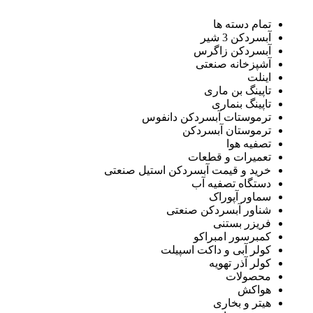
تمام دسته ها
آبسردکن 3 شیر
آبسردکن زاگرس
آشپزخانه صنعتی
اینلت
تاپینگ بن ماری
تاپینگ بنماری
ترموستات آبسردکن دانفوس
ترموستان آبسردکن
تصفیه هوا
تعمیرات و قطعات
خرید و قیمت آبسردکن استیل صنعتی
دستگاه تصفیه آب
سماور آپوراک
شناور آبسردکن صنعتی
فریزر بستنی
کمبرسور امبراکو
کولر آبی و داکت اسپیلت
کولر آذر تهویه
محصولات
هواکش
هیتر و بخاری