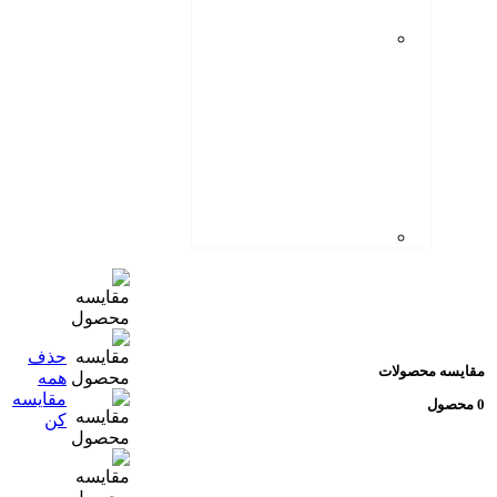
حذف
سه محصولات
همه
مقایسه
کن