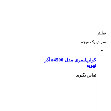
لـتر
ایش یک نتیجه
کولرپلیمری مدل a4500 آذر
تهویه
تماس بگیرید