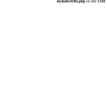
includes/l10n.php
on line
1