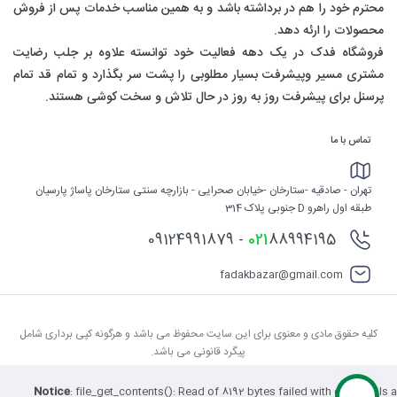
محترم خود را هم در برداشته باشد و به همین مناسب خدمات پس از فروش
محصولات را ارئه دهد.
فروشگاه فدک در یک دهه فعالیت خود توانسته علاوه بر جلب رضایت
مشتری مسیر وپیشرفت بسیار مطلوبی را پشت سر بگذارد و تمام قد تمام
پرسنل برای پیشرفت روز به روز در حال تلاش و سخت کوشی هستند.
تماس با ما
تهران - صادقیه -ستارخان -خیابان صحرایی - بازارچه سنتی ستارخان پاساژ پارسیان
طبقه اول راهرو D جنوبی پلاک 314
88994195 - 09124991879
021
fadakbazar@gmail.com
کلیه حقوق مادی و معنوی برای این سایت محفوظ می باشد و هرگونه کپی برداری شامل
پیگرد قانونی می باشد.
Notice
: file_get_contents(): Read of 8192 bytes failed with errno=21 Is a