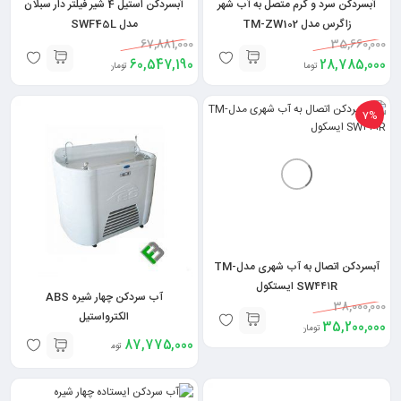
آبسردکن سرد و گرم متصل به آب شهر
آبسردکن استیل 4 شیر فیلتر دار سبلان
زاگرس مدل TM-ZW102
مدل SWF45L
67,881,000
35,660,000
60,547,190
28,785,000
تومان
تومان
7%
آبسردکن اتصال به آب شهری مدلTM-
SW۴۴۱R ایستکول
آب سردکن چهار شیره ABS
38,000,000
الکترواستیل
35,200,000
تومان
87,775,000
تومان