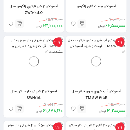
آبسردکن بیست گالن زاگرس
آبسردکن 2 شیر فلوتری زاگرس مدل
ZWD-20LO
65,920,000
70,000,000
63,200,000
66,500,000
تومان
تومان
12%
8%
آبسردکن آب شهری بدون فیلتر مدل
آبسردکن 2 شیر نی دار سبلان مدل
SWN25L
TM SW 415R
70,543,000
45,000,000
61,878,190
41,200,000
تومان
تومان
9%
7%